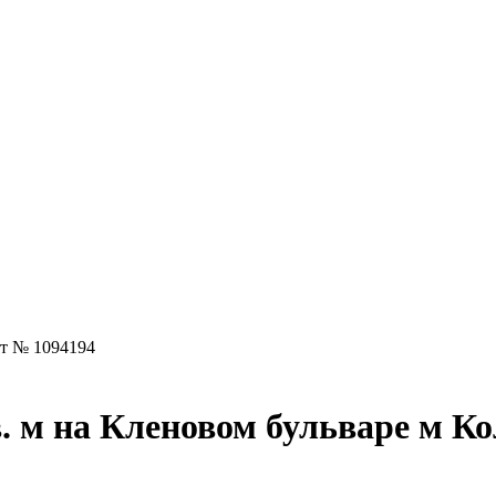
т № 1094194
. м на Кленовом бульваре м К