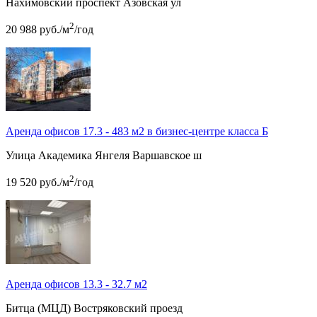
Нахимовский проспект
Азовская ул
2
20 988
руб.
/м
/год
Аренда офисов 17.3 - 483 м2 в бизнес-центре класса Б
Улица Академика Янгеля
Варшавское ш
2
19 520
руб.
/м
/год
Аренда офисов 13.3 - 32.7 м2
Битца (МЦД)
Востряковский проезд