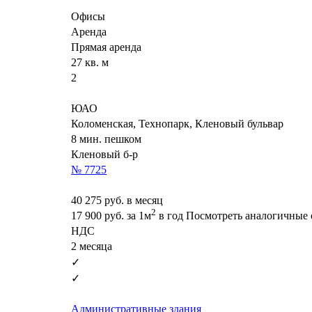
Офисы
Аренда
Прямая аренда
27 кв. м
2
ЮАО
Коломенская, Технопарк, Кленовый бульвар
8 мин. пешком
Кленовый б-р
№ 7725
40 275
руб. в месяц
2
17 900
руб.
за 1м
в год
Посмотреть аналогичные 
НДС
2 месяца
✓
✓
Административные здания