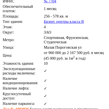
ИФНС
№ 7704
Обеспечительный
1 месяц
платеж:
Площадь:
256 - 578 кв. м
Тип здания:
Бизнес центры класса B
Этаж:
4
Округ:
ЗАО
Спортивная, Фрунзенская,
Метро:
Студенческая
Улица:
Малая Пироговская ул
от
960 000
до 2 167 500 руб. в месяц
Цена:
2
(45 000
руб.
за 1м
в год)
Этажность здания:
10
Эксплуатационные
✓
расходы включены:
Наличие
✓
кондиционирования:
Наличие лифта:
✓
Круглосуточный
✓
доступ:
Наличие паркинга:
✓