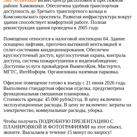
Лот №.1093926
Бизнес-центр расположен в престижном
районе Хамовники. Обеспечена удобная транспортная
доступность до Третьего транспортного кольца и
Комсомольского проспекта. Развитая инфраструктура вокруг
здания способствует комфортной работе. Полная
реконструкция здания проведена в 2005 году.
Помещение относится к налоговой инспекции 04. Здание
оснащено лифтами, приточно-вытяжной вентиляцией и
сплит-системами кондиционирования. Обеспечен
круглосуточный доступ, круглосуточная охрана, контроль
доступа, система пожаротушения и видеонаблюдение.
Доступны услуги провайдеров ВымпелКом, Мастертел,
МГТС, ИнтИнформ. Организована наземная парковка.
Офисное помещение готово к въезду с 21 июня 2026 года.
Выполнена стандартная офисная отделка, предусмотрена
функциональная смешанная планировка.
Стоимость аренды: 45 000 руб/м2/год. В цену включено:
эксплуатационные расходы. В цену не включено: затраты на
электричество, коммунальные расходы, уборка.
Чтобы получить ПОДРОБНУЮ ПРЕЗЕНТАЦИЮ С
ПЛАНИРОВКОЙ И ФОТОГРАФИЯМИ на этот объект,
звоните. Высылаем в течение 15 минут по запросу!