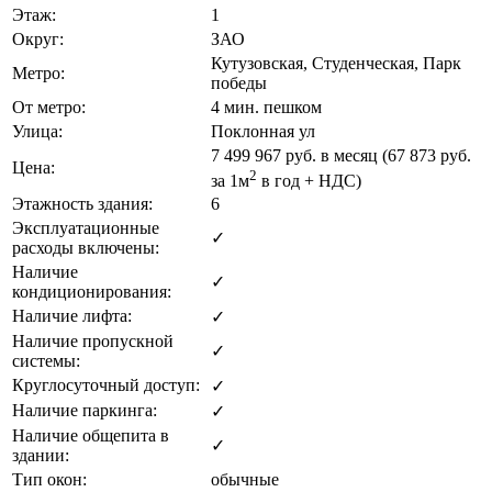
Этаж:
1
Округ:
ЗАО
Кутузовская, Студенческая, Парк
Метро:
победы
От метро:
4 мин. пешком
Улица:
Поклонная ул
7 499 967
руб. в месяц (67 873
руб.
Цена:
2
за 1м
в год + НДС)
Этажность здания:
6
Эксплуатационные
✓
расходы включены:
Наличие
✓
кондиционирования:
Наличие лифта:
✓
Наличие пропускной
✓
системы:
Круглосуточный доступ:
✓
Наличие паркинга:
✓
Наличие общепита в
✓
здании:
Тип окон:
обычные