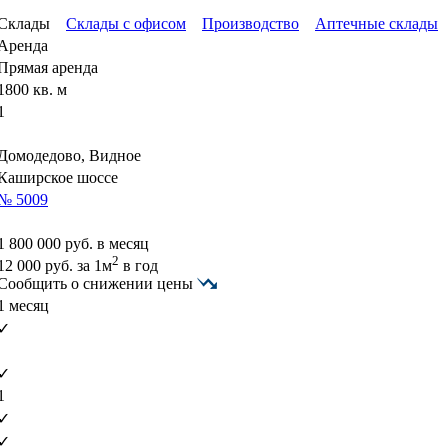
Склады
Склады с офисом
Производство
Аптечные склады
Аренда
Прямая аренда
1800 кв. м
1
Домодедово, Видное
Каширское шоссе
№ 5009
1 800 000
руб. в месяц
2
12 000
руб.
за 1м
в год
Сообщить о снижении цены
1 месяц
✓
✓
1
✓
✓