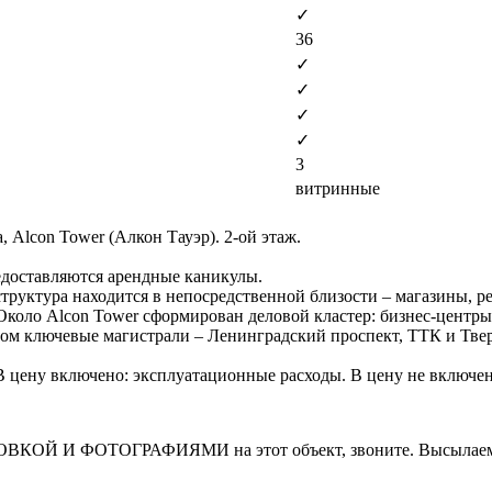
✓
36
✓
✓
✓
✓
3
витринные
 Alcon Tower (Алкон Тауэр). 2-ой этаж.
едоставляются арендные каникулы.
труктура находится в непосредственной близости – магазины, р
коло Alcon Tower сформирован деловой кластер: бизнес-центры 
ксом ключевые магистрали – Ленинградский проспект, ТТК и Тве
. В цену включено: эксплуатационные расходы. В цену не включе
И ФОТОГРАФИЯМИ на этот объект, звоните. Высылаем в т