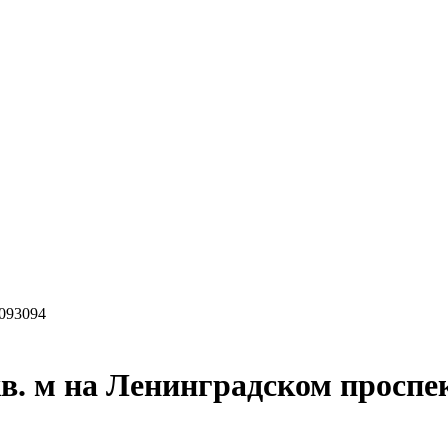
093094
в. м на Ленинградском проспе