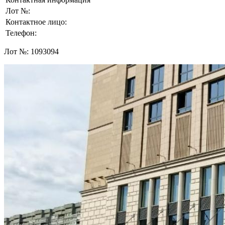
Лот №:
Контактное лицо:
Телефон:
Лот №:
1093094