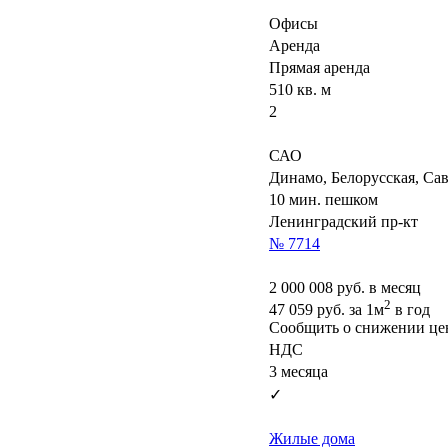
Офисы
Аренда
Прямая аренда
510 кв. м
2
САО
Динамо, Белорусская, Са
10 мин. пешком
Ленинградский пр-кт
№ 7714
2 000 008
руб. в месяц
2
47 059
руб.
за 1м
в год
Сообщить о снижении ц
НДС
3 месяца
✓
Жилые дома