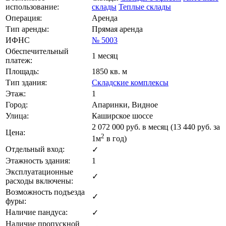
использование:
склады
Теплые склады
Операция:
Аренда
Тип аренды:
Прямая аренда
ИФНС
№ 5003
Обеспечительный
1 месяц
платеж:
Площадь:
1850 кв. м
Тип здания:
Складские комплексы
Этаж:
1
Город:
Апаринки, Видное
Улица:
Каширское шоссе
2 072 000
руб. в месяц (13 440
руб.
за
Цена:
2
1м
в год)
Отдельный вход:
✓
Этажность здания:
1
Эксплуатационные
✓
расходы включены:
Возможность подъезда
✓
фуры:
Наличие пандуса:
✓
Наличие пропускной