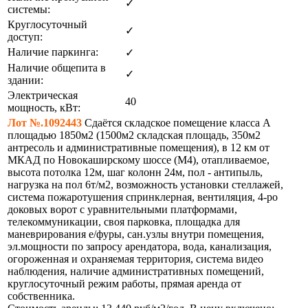
✓
системы:
Круглосуточный
✓
доступ:
Наличие паркинга:
✓
Наличие общепита в
✓
здании:
Электрическая
40
мощность, кВт:
Лот №.1092443
Сдаётся складское помещение класса А
площадью 1850м2 (1500м2 складская площадь, 350м2
антресоль и административные помещения), в 12 км от
МКАД по Новокаширскому шоссе (М4), отапливаемое,
высота потолка 12м, шаг колонн 24м, пол - антипыль,
нагрузка на пол 6т/м2, возможность установки стеллажей,
система пожаротушения спринклерная, вентиляция, 4-ро
доковых ворот с уравнительными платформами,
телекоммуникации, своя парковка, площадка для
маневрирования е/фуры, сан.узлы внутри помещения,
эл.мощности по запросу арендатора, вода, канализация,
огороженная и охраняемая территория, система видео
наблюдения, наличие административных помещений,
круглосуточный режим работы, прямая аренда от
собственника.