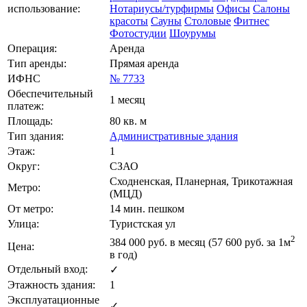
использование:
Нотариусы/турфирмы
Офисы
Салоны
красоты
Сауны
Столовые
Фитнес
Фотостудии
Шоурумы
Операция:
Аренда
Тип аренды:
Прямая аренда
ИФНС
№ 7733
Обеспечительный
1 месяц
платеж:
Площадь:
80 кв. м
Тип здания:
Административные здания
Этаж:
1
Округ:
СЗАО
Сходненская, Планерная, Трикотажная
Метро:
(МЦД)
От метро:
14 мин. пешком
Улица:
Туристская ул
2
384 000
руб. в месяц (57 600
руб.
за 1м
Цена:
в год)
Отдельный вход:
✓
Этажность здания:
1
Эксплуатационные
✓