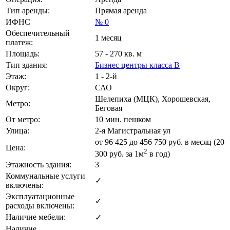
Тип аренды:
Прямая аренда
ИФНС
№ 0
Обеспечительный
1 месяц
платеж:
Площадь:
57 - 270 кв. м
Тип здания:
Бизнес центры класса B
Этаж:
1 - 2-й
Округ:
САО
Шелепиха (МЦК), Хорошевская,
Метро:
Беговая
От метро:
10 мин. пешком
Улица:
2-я Магистральная ул
от
96 425
до 456 750 руб. в месяц (20
Цена:
2
300
руб.
за 1м
в год)
Этажность здания:
3
Коммунальные услуги
✓
включены:
Эксплуатационные
✓
расходы включены:
Наличие мебели:
✓
Наличие