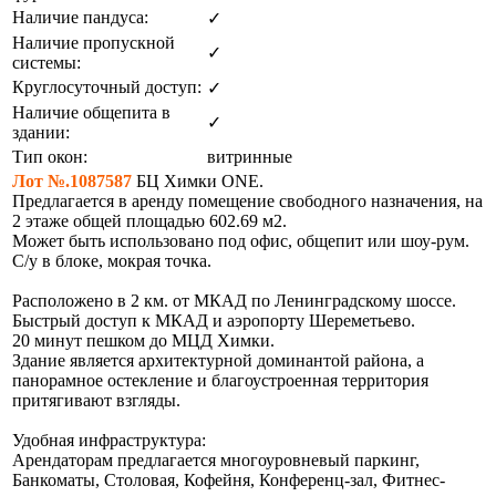
Наличие пандуса:
✓
Наличие пропускной
✓
системы:
Круглосуточный доступ:
✓
Наличие общепита в
✓
здании:
Тип окон:
витринные
Лот №.1087587
БЦ Химки ONE.
Предлагается в аренду помещение свободного назначения, на
2 этаже общей площадью 602.69 м2.
Может быть использовано под офис, общепит или шоу-рум.
С/у в блоке, мокрая точка.
Расположено в 2 км. от МКАД по Ленинградскому шоссе.
Быстрый доступ к МКАД и аэропорту Шереметьево.
20 минут пешком до МЦД Химки.
Здание является архитектурной доминантой района, а
панорамное остекление и благоустроенная территория
притягивают взгляды.
Удобная инфраструктура:
Арендаторам предлагается многоуровневый паркинг,
Банкоматы, Столовая, Кофейня, Конференц-зал, Фитнес-