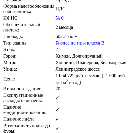
Форма налогообложения
НДС
собственника:
ИФНС
№ 0
Обеспечительный
2 месяца
платеж:
Площадь:
602.7 кв. м
Тип здания:
Бизнес центры класса B
Этаж:
2
Город:
Химки, Долгопрудный
Метро:
Ховрино, Планерная, Беломорская
Улица:
Ленинградское шоссе
1 054 725
руб. в месяц (21 000
руб.
Цена:
2
за 1м
в год)
Этажность здания:
20
Эксплуатационные
✓
расходы включены:
Наличие
✓
кондиционирования:
Наличие лифта:
✓
Возможность подъезда
✓
фуры: