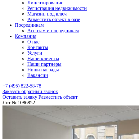
Лицензирование
Регистрация недвижимости
Магазин под ключ
Разместить объект в базе
Посредникам
Агентам и посредникам
Компания
О нас
Контакты
Услуги
Наши клиенты
Наши партнеры
Нвши награды
Вакансии
+7 (495) 822-58-78
Заказать обратный звонок
Оставить заявку
Разместить объект
Лот № 1086852