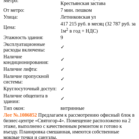
Метро:
Крестьянская застава
От метро:
7 мин. пешком
Улица:
Летниковская ул
417 215
руб. в месяц (32 787
руб.
за
Цена:
2
1м
в год + НДС)
Этажность здания:
9
Эксплуатационные
✓
расходы включены:
Наличие
✓
кондиционирования:
Наличие лифта:
✓
Наличие пропускной
✓
системы:
Круглосуточный доступ:
✓
Наличие общепита в
✓
здании:
Тип окон:
витринные
Лот №.1086852
Предлагаем к рассмотрению офисный блок в
бизнес-центре «Святогор-4». Помещение расположено на 2
этаже, выполнено с качественным ремонтом и готово к
въезду. Планировка смешанная, имеются собственные
мокрые точки и санузлы.