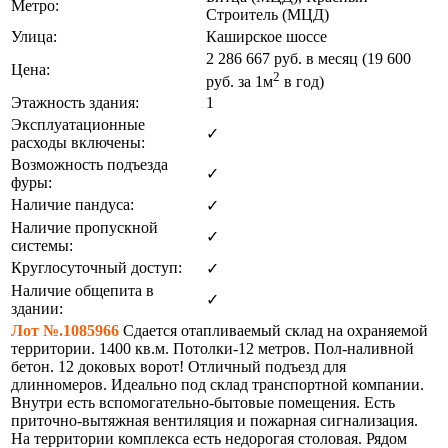
Метро:
Строитель (МЦД)
Улица:
Каширское шоссе
2 286 667
руб. в месяц (19 600
Цена:
2
руб.
за 1м
в год)
Этажность здания:
1
Эксплуатационные
✓
расходы включены:
Возможность подъезда
✓
фуры:
Наличие пандуса:
✓
Наличие пропускной
✓
системы:
Круглосуточный доступ:
✓
Наличие общепита в
✓
здании:
Лот №.1085966
Сдается отапливаемый склад на охраняемой
территории. 1400 кв.м. Потолки-12 метров. Пол-наливной
бетон. 12 доковых ворот! Отличный подъезд для
длинномеров. Идеально под склад транспортной компании.
Внутри есть вспомогательно-бытовые помещения. Есть
приточно-вытяжная вентиляция и пожарная сигнализация.
На территории комплекса есть недорогая столовая. Рядом