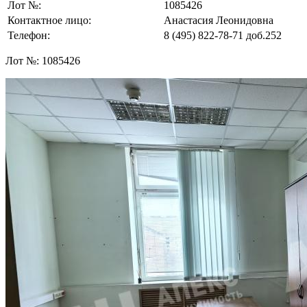
Лот №:
1085426
Контактное лицо:
Анастасия Леонидовна
Телефон:
8 (495) 822-78-71
доб.252
Лот №:
1085426