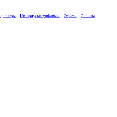
дцентры
Нотариусы/турфирмы
Офисы
Салоны