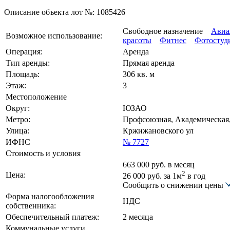
Описание объекта лот №:
1085426
Свободное назначение
Авиа
Возможное использование:
красоты
Фитнес
Фотостуд
Операция:
Аренда
Тип аренды:
Прямая аренда
Площадь:
306 кв. м
Этаж:
3
Местоположение
Округ:
ЮЗАО
Метро:
Профсоюзная, Академическая
Улица:
Кржижановского ул
ИФНС
№ 7727
Стоимость и условия
663 000
руб. в месяц
2
Цена:
26 000
руб.
за 1м
в год
Сообщить о снижении цены
Форма налогообложения
НДС
собственника:
Обеспечительный платеж:
2 месяца
Коммунальные услуги