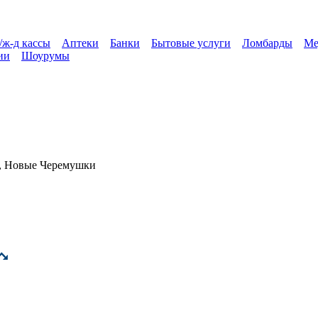
/ж-д кассы
Аптеки
Банки
Бытовые услуги
Ломбарды
Ме
ии
Шоурумы
, Новые Черемушки