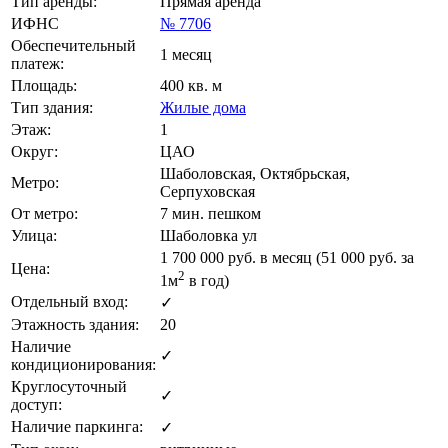
Тип аренды:
Прямая аренда
ИФНС
№ 7706
Обеспечительный
1 месяц
платеж:
Площадь:
400 кв. м
Тип здания:
Жилые дома
Этаж:
1
Округ:
ЦАО
Шаболовская, Октябрьская,
Метро:
Серпуховская
От метро:
7 мин. пешком
Улица:
Шаболовка ул
1 700 000
руб. в месяц (51 000
руб.
за
Цена:
2
1м
в год)
Отдельный вход:
✓
Этажность здания:
20
Наличие
✓
кондиционирования:
Круглосуточный
✓
доступ:
Наличие паркинга:
✓