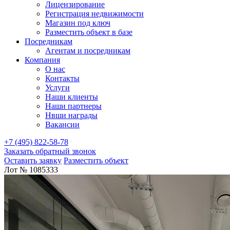
Лицензирование
Регистрация недвижимости
Магазин под ключ
Разместить объект в базе
Посредникам
Агентам и посредникам
Компания
О нас
Контакты
Услуги
Наши клиенты
Наши партнеры
Нвши награды
Вакансии
+7 (495) 822-58-78
Заказать обратный звонок
Оставить заявку
Разместить объект
Лот № 1085333