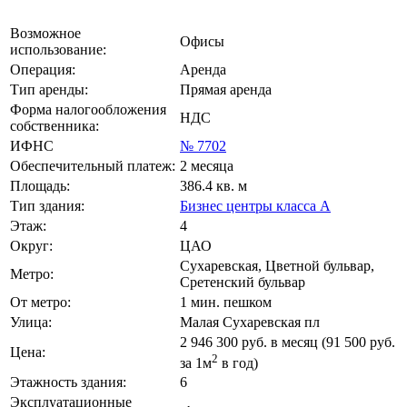
Возможное
Офисы
использование:
Операция:
Аренда
Тип аренды:
Прямая аренда
Форма налогообложения
НДС
собственника:
ИФНС
№ 7702
Обеспечительный платеж:
2 месяца
Площадь:
386.4 кв. м
Тип здания:
Бизнес центры класса А
Этаж:
4
Округ:
ЦАО
Сухаревская, Цветной бульвар,
Метро:
Сретенский бульвар
От метро:
1 мин. пешком
Улица:
Малая Сухаревская пл
2 946 300
руб. в месяц (91 500
руб.
Цена:
2
за 1м
в год)
Этажность здания:
6
Эксплуатационные