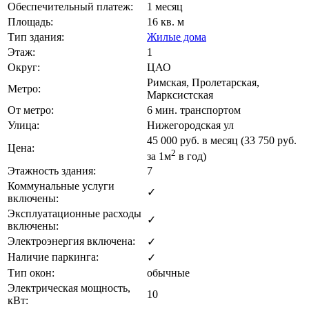
Обеспечительный платеж:
1 месяц
Площадь:
16 кв. м
Тип здания:
Жилые дома
Этаж:
1
Округ:
ЦАО
Римская, Пролетарская,
Метро:
Марксистская
От метро:
6 мин. транспортом
Улица:
Нижегородская ул
45 000
руб. в месяц (33 750
руб.
Цена:
2
за 1м
в год)
Этажность здания:
7
Коммунальные услуги
✓
включены:
Эксплуатационные расходы
✓
включены:
Электроэнергия включена:
✓
Наличие паркинга:
✓
Тип окон:
обычные
Электрическая мощность,
10
кВт: