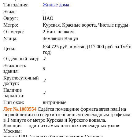
Тип здания:
Жилые дома
Этаж:
1
Округ:
ЦАО
Метро:
Курская, Красные ворота, Чистые пруды
От метро:
2 мин. пешком
Улица:
Земляной Вал ул
2
634 725
руб. в месяц (117 000
руб.
за 1м
в
Цена:
год)
Отдельный вход:
✓
Этажность
9
здания:
Круглосуточный
✓
доступ:
Наличие
✓
паркинга:
Тип окон:
витринные
Лот №.1083554
Сдаётся помещение формата street retail на
первой линии со сверхинтенсивным пешеходным трафиком
в 1 минуте от метро Курская и Курского вокзала.
Локация — один из самых плотных пешеходных узлов
Москвы:
между ТРЦ Атриум и бизнес-центром Ситидел