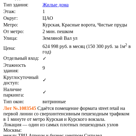
Тип здания:
Жилые дома
Этаж:
1
Округ:
ЦАО
Метро:
Курская, Красные ворота, Чистые пруды
От метро:
2 мин. пешком
Улица:
Земляной Вал ул
2
624 998
руб. в месяц (150 300
руб.
за 1м
в
Цена:
год)
Отдельный вход:
✓
Этажность
9
здания:
Круглосуточный
✓
доступ:
Наличие
✓
паркинга:
Тип окон:
витринные
Лот №.1083545
Сдаётся помещение формата street retail на
первой линии со сверхинтенсивным пешеходным трафиком
в 1 минуте от метро Курская и Курского вокзала.
Локация — один из самых плотных пешеходных узлов
Москвы:
между ТРЦ Атриум и бизнес-центром Ситидел