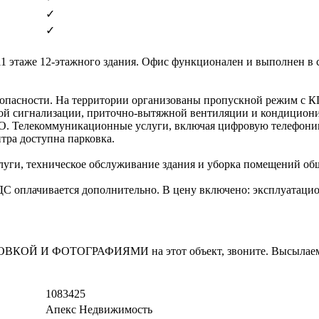
✓
✓
 этаже 12-этажного здания. Офис функционален и выполнен в с
езопасности. На территории организованы пропускной режим с К
й сигнализации, приточно-вытяжной вентиляции и кондициони
ТБО. Телекоммуникационные услуги, включая цифровую телефони
ра доступна парковка.
ги, техническое обслуживание здания и уборка помещений общ
 НДС оплачивается дополнительно. В цену включено: эксплуатаци
И ФОТОГРАФИЯМИ на этот объект, звоните. Высылаем в т
1083425
Апекс Недвижимость