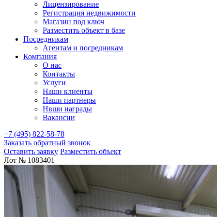
Лицензирование
Регистрация недвижимости
Магазин под ключ
Разместить объект в базе
Посредникам
Агентам и посредникам
Компания
О нас
Контакты
Услуги
Наши клиенты
Наши партнеры
Нвши награды
Вакансии
+7 (495) 822-58-78
Заказать обратный звонок
Оставить заявку
Разместить объект
Лот № 1083401