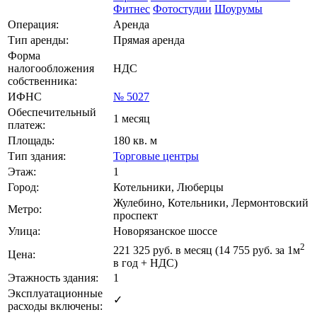
Фитнес
Фотостудии
Шоурумы
Операция:
Аренда
Тип аренды:
Прямая аренда
Форма
налогообложения
НДС
собственника:
ИФНС
№ 5027
Обеспечительный
1 месяц
платеж:
Площадь:
180 кв. м
Тип здания:
Торговые центры
Этаж:
1
Город:
Котельники, Люберцы
Жулебино, Котельники, Лермонтовский
Метро:
проспект
Улица:
Новорязанское шоссе
2
221 325
руб. в месяц (14 755
руб.
за 1м
Цена:
в год + НДС)
Этажность здания:
1
Эксплуатационные
✓
расходы включены: