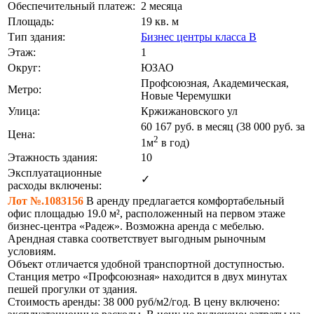
Обеспечительный платеж:
2 месяца
Площадь:
19 кв. м
Тип здания:
Бизнес центры класса B
Этаж:
1
Округ:
ЮЗАО
Профсоюзная, Академическая,
Метро:
Новые Черемушки
Улица:
Кржижановского ул
60 167
руб. в месяц (38 000
руб.
за
Цена:
2
1м
в год)
Этажность здания:
10
Эксплуатационные
✓
расходы включены:
Лот №.1083156
В аренду предлагается комфортабельный
офис площадью 19.0 м², расположенный на первом этаже
бизнес-центра «Радеж». Возможна аренда с мебелью.
Арендная ставка соответствует выгодным рыночным
условиям.
Объект отличается удобной транспортной доступностью.
Станция метро «Профсоюзная» находится в двух минутах
пешей прогулки от здания.
Стоимость аренды: 38 000 руб/м2/год. В цену включено: