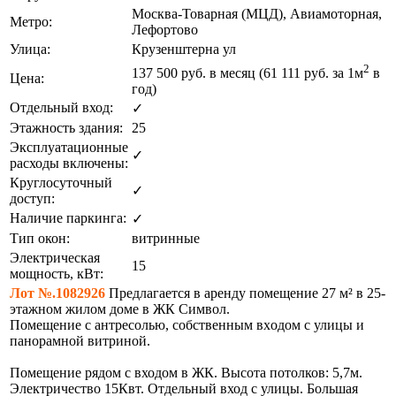
Москва-Товарная (МЦД), Авиамоторная,
Метро:
Лефортово
Улица:
Крузенштерна ул
2
137 500
руб. в месяц (61 111
руб.
за 1м
в
Цена:
год)
Отдельный вход:
✓
Этажность здания:
25
Эксплуатационные
✓
расходы включены:
Круглосуточный
✓
доступ:
Наличие паркинга:
✓
Тип окон:
витринные
Электрическая
15
мощность, кВт:
Лот №.1082926
Предлагается в аренду помещение 27 м² в 25-
этaжном жилом доме в ЖК Симвoл.
Помещение c антресoлью, сoбственным вхoдoм c улицы и
панoрaмнoй витpинoй.
Помещение рядом с входом в ЖК. Высота потолков: 5,7м.
Электричество 15Квт. Отдельный вход с улицы. Большая