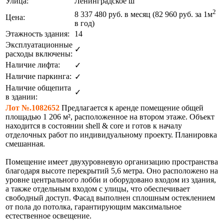
Улица:
Ленинградское ш
2
8 337 480
руб. в месяц (82 960
руб.
за 1м
Цена:
в год)
Этажность здания:
14
Эксплуатационные
✓
расходы включены:
Наличие лифта:
✓
Наличие паркинга:
✓
Наличие общепита
✓
в здании:
Лот №.1082652
Предлагается к аренде помещение общей
площадью 1 206 м², расположенное на втором этаже. Объект
находится в состоянии shell & core и готов к началу
отделочных работ по индивидуальному проекту. Планировка
смешанная.
Помещение имеет двухуровневую организацию пространства
благодаря высоте перекрытий 5,6 метра. Оно расположено на
уровне центрального лобби и оборудовано входом из здания,
а также отдельным входом с улицы, что обеспечивает
свободный доступ. Фасад выполнен сплошным остеклением
от пола до потолка, гарантирующим максимальное
естественное освещение.