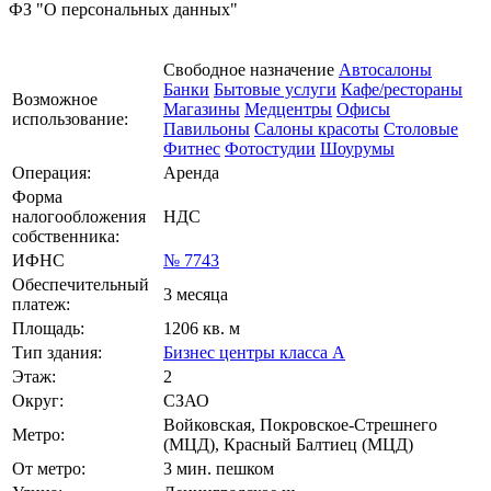
ФЗ "О персональных данных"
Свободное назначение
Автосалоны
Банки
Бытовые услуги
Кафе/рестораны
Возможное
Магазины
Медцентры
Офисы
использование:
Павильоны
Салоны красоты
Столовые
Фитнес
Фотостудии
Шоурумы
Операция:
Аренда
Форма
налогообложения
НДС
собственника:
ИФНС
№ 7743
Обеспечительный
3 месяца
платеж:
Площадь:
1206 кв. м
Тип здания:
Бизнес центры класса А
Этаж:
2
Округ:
СЗАО
Войковская, Покровское-Стрешнего
Метро:
(МЦД), Красный Балтиец (МЦД)
От метро:
3 мин. пешком