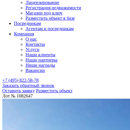
Лицензирование
Регистрация недвижимости
Магазин под ключ
Разместить объект в базе
Посредникам
Агентам и посредникам
Компания
О нас
Контакты
Услуги
Наши клиенты
Наши партнеры
Нвши награды
Вакансии
+7 (495) 822-58-78
Заказать обратный звонок
Оставить заявку
Разместить объект
Лот № 1082647