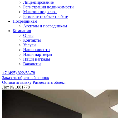
Лицензирование
Регистрация недвижимости
Магазин под ключ
Разместить объект в базе
Посредникам
Агентам и посредникам
Компания
О нас
Контакты
Услуги
Наши клиенты
Наши партнеры
Нвши награды
Вакансии
+7 (495) 822-58-78
Заказать обратный звонок
Оставить заявку
Разместить объект
Лот № 1081778