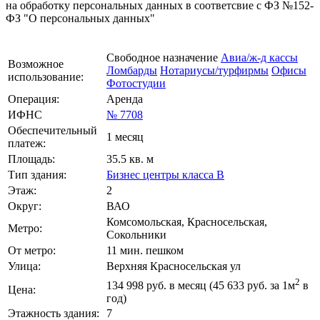
на обработку персональных данных в соответсвие с ФЗ №152-
ФЗ "О персональных данных"
Свободное назначение
Авиа/ж-д кассы
Возможное
Ломбарды
Нотариусы/турфирмы
Офисы
использование:
Фотостудии
Операция:
Аренда
ИФНС
№ 7708
Обеспечительный
1 месяц
платеж:
Площадь:
35.5 кв. м
Тип здания:
Бизнес центры класса B
Этаж:
2
Округ:
ВАО
Комсомольская, Красносельская,
Метро:
Сокольники
От метро:
11 мин. пешком
Улица:
Верхняя Красносельская ул
2
134 998
руб. в месяц (45 633
руб.
за 1м
в
Цена:
год)
Этажность здания:
7