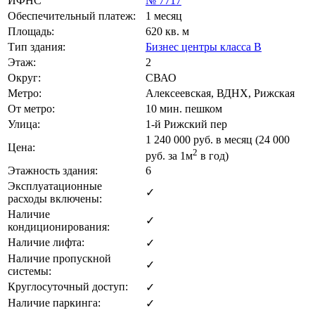
ИФНС
№ 7717
Обеспечительный платеж:
1 месяц
Площадь:
620 кв. м
Тип здания:
Бизнес центры класса B
Этаж:
2
Округ:
СВАО
Метро:
Алексеевская, ВДНХ, Рижская
От метро:
10 мин. пешком
Улица:
1-й Рижский пер
1 240 000
руб. в месяц (24 000
Цена:
2
руб.
за 1м
в год)
Этажность здания:
6
Эксплуатационные
✓
расходы включены:
Наличие
✓
кондиционирования:
Наличие лифта:
✓
Наличие пропускной
✓
системы:
Круглосуточный доступ:
✓
Наличие паркинга:
✓