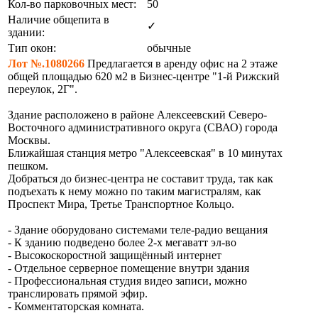
Кол-во парковочных мест:
50
Наличие общепита в
✓
здании:
Тип окон:
обычные
Лот №.1080266
Предлагается в аренду офис на 2 этаже
общей площадью 620 м2 в Бизнес-центре "1-й Рижский
переулок, 2Г".
Здание расположено в районе Алексеевский Северо-
Восточного административного округа (СВАО) города
Москвы.
Ближайшая станция метро "Алексеевская" в 10 минутах
пешком.
Добраться до бизнес-центра не составит труда, так как
подъехать к нему можно по таким магистралям, как
Проспект Мира, Третье Транспортное Кольцо.
- Здание оборудовано системами теле-радио вещания
- К зданию подведено более 2-х мегаватт эл-во
- Высокоскоростной защищённый интернет
- Отдельное серверное помещение внутри здания
- Профессиональная студия видео записи, можно
транслировать прямой эфир.
- Комментаторская комната.