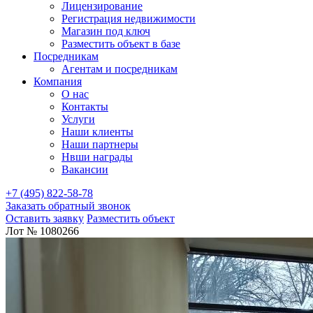
Лицензирование
Регистрация недвижимости
Магазин под ключ
Разместить объект в базе
Посредникам
Агентам и посредникам
Компания
О нас
Контакты
Услуги
Наши клиенты
Наши партнеры
Нвши награды
Вакансии
+7 (495) 822-58-78
Заказать обратный звонок
Оставить заявку
Разместить объект
Лот № 1080266