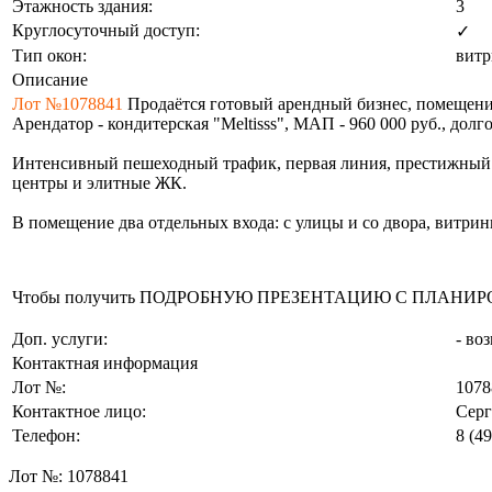
Этажность здания:
3
Круглосуточный доступ:
✓
Тип окон:
вит
Описание
Лот №1078841
Продаётся готовый арендный бизнес, помещение
Арендатор - кондитерская "Meltisss", МАП - 960 000 руб., долг
Интенсивный пешеходный трафик, первая линия, престижный 
центры и элитные ЖК.
В помещение два отдельных входа: с улицы и со двора, витрин
Чтобы получить ПОДРОБНУЮ ПРЕЗЕНТАЦИЮ С ПЛАНИРОВКОЙ 
Доп. услуги:
- во
Контактная информация
Лот №:
1078
Контактное лицо:
Серг
Телефон:
8 (4
Лот №:
1078841