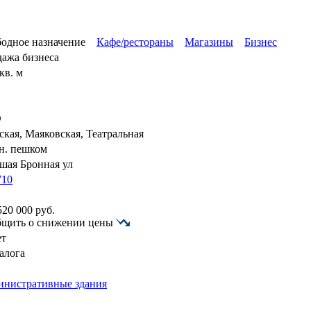
одное назначение
Кафе/рестораны
Магазины
Бизнес
ажа бизнеса
кв. м
О
ская, Маяковская, Театральная
н. пешком
шая Бронная ул
710
520 000
руб.
бщить о снижении цены
ет
залога
нистративные здания