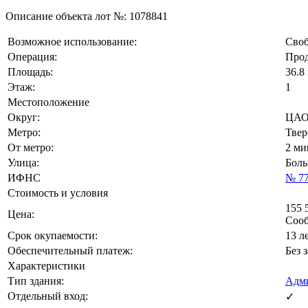
Описание объекта лот №:
1078841
Возможное использование:
Своб
Операция:
Прод
Площадь:
36.8 
Этаж:
1
Местоположение
Округ:
ЦА
Метро:
Твер
От метро:
2 ми
Улица:
Боль
ИФНС
№ 7
Стоимость и условия
155 
Цена:
Соо
Срок окупаемости:
13 л
Обеспечительный платеж:
Без 
Характеристики
Тип здания:
Адми
Отдельный вход:
✓