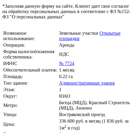
*Заполняя данную форму на сайте, Клиент дает свое согласие
на обработку персональных данных в соответсвие с ФЗ №152-
ФЗ "О персональных данных"
Возможное
Земельные участки
Открытые
использование:
площадки
Операция:
Аренда
Форма налогообложения
НДС
собственника:
ИФНС
№ 7724
Обеспечительный платеж:
1 месяц
Площадь:
0.22 га
Тип здания:
Административные здания
Этаж:
1
Округ:
ЮАО
Битца (МЦД), Красный Строитель
Метро:
(МЦД), Аннино
Улица:
Востряковский проезд
336 600
руб. в месяц (1 836
руб.
за
Цена:
2
1м
в год)