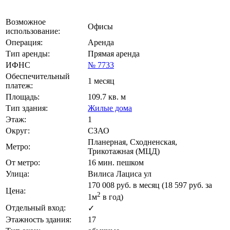
Возможное
Офисы
использование:
Операция:
Аренда
Тип аренды:
Прямая аренда
ИФНС
№ 7733
Обеспечительный
1 месяц
платеж:
Площадь:
109.7 кв. м
Тип здания:
Жилые дома
Этаж:
1
Округ:
СЗАО
Планерная, Сходненская,
Метро:
Трикотажная (МЦД)
От метро:
16 мин. пешком
Улица:
Вилиса Лациса ул
170 008
руб. в месяц (18 597
руб.
за
Цена:
2
1м
в год)
Отдельный вход:
✓
Этажность здания:
17