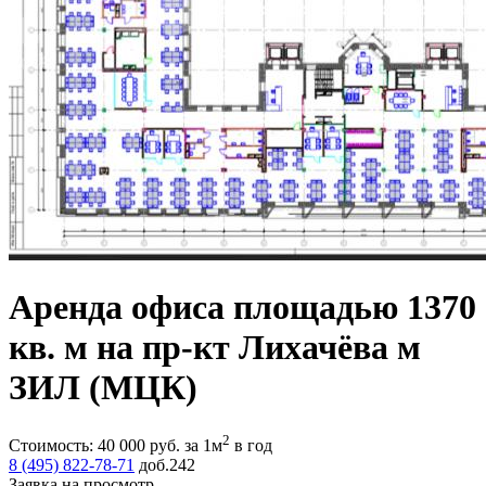
Аренда офиса площадью 1370
кв. м на пр-кт Лихачёва м
ЗИЛ (МЦК)
2
Стоимость:
40 000
руб.
за 1м
в год
8 (495) 822-78-71
доб.242
Заявка на просмотр