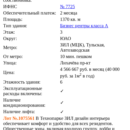
собственника:
ИФНС
№ 7725
Обеспечительный платеж:
2 месяца
Площадь:
1370 кв. м
Тип здания:
Бизнес центры класса А
Этаж:
3
Округ:
ЮАО
ЗИЛ (МЦК), Тульская,
Метро:
Автозаводская
От метро:
10 мин. пешком
Улица:
Лихачёва пр-кт
4 566 667
руб. в месяц (40 000
Цена:
2
руб.
за 1м
в год)
Этажность здания:
6
Эксплуатационные
✓
расходы включены:
Наличие
✓
кондиционирования:
Наличие лифта:
✓
Лот №.1075561
В Технопарке ЗИЛ дизайн интерьера
обеспечивает комфорт и удобство для всех резидентов.
Общественные зоны, включая входную группу, лобби и