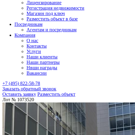
Лицензирование
Регистрация недвижимости
Магазин под ключ
Разместить объект в базе
Посредникам
Агентам и посредникам
Компания
О нас
Контакты
Услуги
Наши клиенты
Наши партнеры
Нвши награды
Вакансии
+7 (495) 822-58-78
Заказать обратный звонок
Оставить заявку
Разместить объект
Лот № 1073520