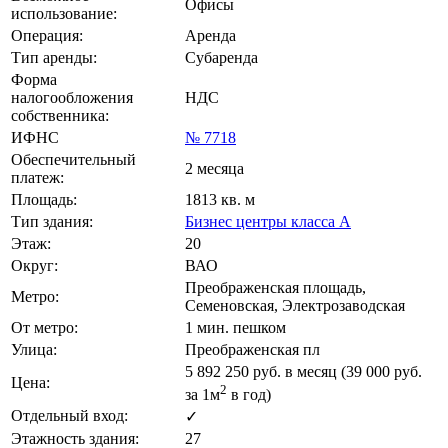
Офисы
использование:
Операция:
Аренда
Тип аренды:
Субаренда
Форма
налогообложения
НДС
собственника:
ИФНС
№ 7718
Обеспечительный
2 месяца
платеж:
Площадь:
1813 кв. м
Тип здания:
Бизнес центры класса А
Этаж:
20
Округ:
ВАО
Преображенская площадь,
Метро:
Семеновская, Электрозаводская
От метро:
1 мин. пешком
Улица:
Преображенская пл
5 892 250
руб. в месяц (39 000
руб.
Цена:
2
за 1м
в год)
Отдельный вход:
✓
Этажность здания:
27