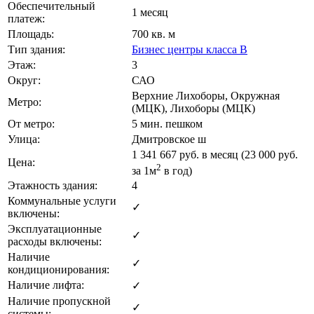
Обеспечительный
1 месяц
платеж:
Площадь:
700 кв. м
Тип здания:
Бизнес центры класса B
Этаж:
3
Округ:
САО
Верхние Лихоборы, Окружная
Метро:
(МЦК), Лихоборы (МЦК)
От метро:
5 мин. пешком
Улица:
Дмитровское ш
1 341 667
руб. в месяц (23 000
руб.
Цена:
2
за 1м
в год)
Этажность здания:
4
Коммунальные услуги
✓
включены:
Эксплуатационные
✓
расходы включены:
Наличие
✓
кондиционирования:
Наличие лифта:
✓
Наличие пропускной
✓
системы: