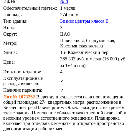
ИФНС
№ 0
Обеспечительный платеж:
1 месяц
Площадь:
274 кв. м
Тип здания:
Бизнес центры класса B
Этаж:
3
Округ:
ЦАО
Павелецкая, Серпуховская,
Метро:
Крестьянская застава
Улица:
1-й Кожевнический пер
365 333
руб. в месяц (16 000
руб.
Цена:
2
за 1м
в год)
Этажность здания:
4
Эксплуатационные
✓
расходы включены:
Наличие паркинга:
✓
Лот №.1073262
В аренду предлагается офисное помещение
общей площадью 274 квадратных метра, расположенное в
Бизнес-центре «Павелецкий». Объект находится на третьем
этаже здания. Помещение обладает качественной отделкой и
высоким уровнем естественного освещения. Планировка
включает три отдельных комнаты и открытое пространство
для организации рабочих мест.