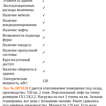
Этажность здания:
2
Эксплуатационные
✓
расходы включены:
Наличие мебели:
✓
Наличие
✓
кондиционирования:
Наличие лифта:
✓
Возможность подъезда
✓
фуры:
Наличие пандуса:
✓
Наличие пропускной
✓
системы:
Круглосуточный
✓
доступ:
Наличие общепита в
✓
здании:
Электрическая
120
мощность, кВт:
Лот №.1073128
Сдается отапливаемое помещение под склад,
производство. 550 кв. 2 этаж. Персональный лифт на тонну
размером 1Х1.5Х2.2. Нагрузка на пол 3 тонны на кв. Зальная
планировка, все залы с большими окнами. Ранее сдавалось
под швейное производство. Мощности 120 квт. Есть вода,