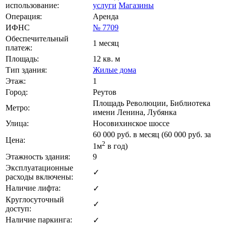
использование:
услуги
Магазины
Операция:
Аренда
ИФНС
№ 7709
Обеспечительный
1 месяц
платеж:
Площадь:
12 кв. м
Тип здания:
Жилые дома
Этаж:
1
Город:
Реутов
Площадь Революции, Библиотека
Метро:
имени Ленина, Лубянка
Улица:
Носовихинское шоссе
60 000
руб. в месяц (60 000
руб.
за
Цена:
2
1м
в год)
Этажность здания:
9
Эксплуатационные
✓
расходы включены:
Наличие лифта:
✓
Круглосуточный
✓
доступ:
Наличие паркинга:
✓