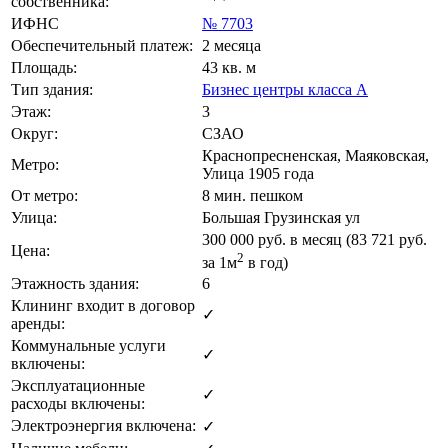
собственника:
ИФНС
№ 7703
Обеспечительный платеж:
2 месяца
Площадь:
43 кв. м
Тип здания:
Бизнес центры класса А
Этаж:
3
Округ:
СЗАО
Краснопресненская, Маяковская,
Метро:
Улица 1905 года
От метро:
8 мин. пешком
Улица:
Большая Грузинская ул
300 000
руб. в месяц (83 721
руб.
Цена:
2
за 1м
в год)
Этажность здания:
6
Клининг входит в договор
✓
аренды:
Коммунальные услуги
✓
включены:
Эксплуатационные
✓
расходы включены:
Электроэнергия включена:
✓