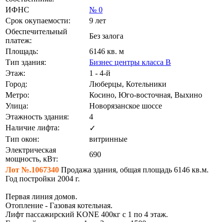
ИФНС
№ 0
Срок окупаемости:
9 лет
Обеспечительный
Без залога
платеж:
Площадь:
6146 кв. м
Тип здания:
Бизнес центры класса B
Этаж:
1 - 4-й
Город:
Люберцы, Котельники
Метро:
Косино, Юго-восточная, Выхино
Улица:
Новорязанское шоссе
Этажность здания:
4
Наличие лифта:
✓
Тип окон:
витринные
Электрическая
690
мощность, кВт:
Лот №.1067340
Продажа здания, общая площадь 6146 кв.м.
Год постройки 2004 г.
Первая линия домов.
Отопление - Газовая котельная.
Лифт пассажирский KONE 400кг с 1 по 4 этаж.