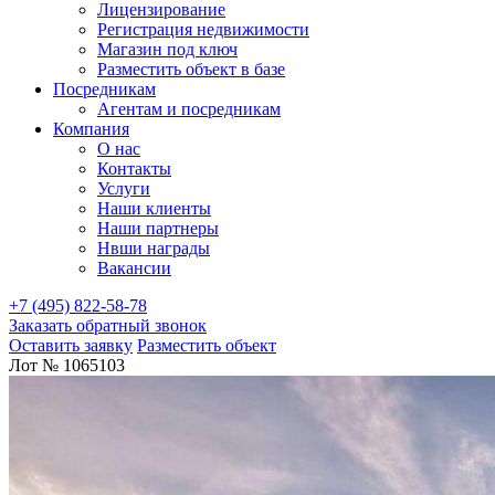
Лицензирование
Регистрация недвижимости
Магазин под ключ
Разместить объект в базе
Посредникам
Агентам и посредникам
Компания
О нас
Контакты
Услуги
Наши клиенты
Наши партнеры
Нвши награды
Вакансии
+7 (495) 822-58-78
Заказать обратный звонок
Оставить заявку
Разместить объект
Лот № 1065103