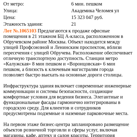
От метро:
6 мин. пешком
Улица:
Академика Челомея ул
Цена:
15 323 047
руб.
Этажность здания:
21
Лот №.1065103
Предлагаются к продаже офисные
помещения в 21 этажном БЦ А-класса, расположенном в
Обручевском районе Москвы. Объект находится между
улицей Профсоюзной и Ленинским проспектом, вблизи
пересечения с улицей Обручева. Расположение обеспечивает
отличную транспортную доступность. Станции метро
«Калужская» 8 мин пешком и «Воронцовская» 6 мин
пешком, а близость к ключевым магистралям города
позволяет быстро выехать на основные дороги столицы.
Инфраструктура здания включает современные инженерные
коммуникации и системы безопасности, создающие
комфортные условия для ведения бизнеса. Элегантные и
функциональные фасады гармонично интегрированы в
городскую среду. Для клиентов и сотрудников
предусмотрены подземные и наземные парковочные места.
На первом этаже бизнес-центра запланировано размещение
объектов розничной торговли и сферы услуг, включая
магазины, кафе, аптеку и салон красоты. Территория