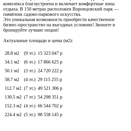
комплекса благоустроена и включает комфортные зоны
отдыха. В 150 метрах расположен Воронцовский парк —
памятник садово-паркового искусства.
Это уникальная возможность приобрести качественное
бизнес-пространство на выгодных условиях! Звоните и
бронируйте лучшие опции!
Актуальные площади и цены (м2):
28.8 м2
(9 эт.)
15 323 047 р
34.1 м2
(6 эт.)
17 866 625 р
50.1 м2
(3 эт.)
24 720 222 р
58.7 м2
(4 эт.)
29 115 255 р
112.7 м2
(7 эт.)
49 521 306 р
130.5 м2
(7 эт.)
54 298 351 р
152.3 м2
(4 эт.)
66 544 702 р
224.4 м2
(5 эт.)
98 558 145 р