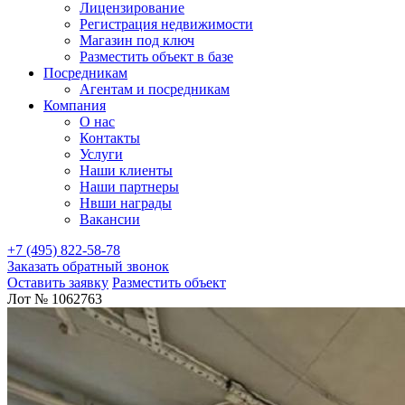
Лицензирование
Регистрация недвижимости
Магазин под ключ
Разместить объект в базе
Посредникам
Агентам и посредникам
Компания
О нас
Контакты
Услуги
Наши клиенты
Наши партнеры
Нвши награды
Вакансии
+7 (495) 822-58-78
Заказать обратный звонок
Оставить заявку
Разместить объект
Лот № 1062763