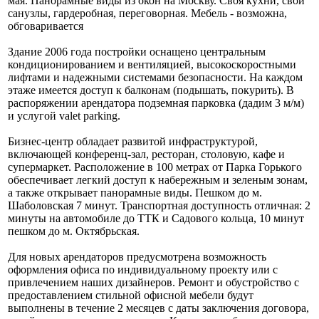
мая. Панорамные виды из окон на Москву. Своя кухни, свои
санузлы, гардеробная, переговорная. Мебель - возможна,
обговаривается
Здание 2006 года постройки оснащено центральным
кондиционированием и вентиляцией, высокоскоростными
лифтами и надежными системами безопасности. На каждом
этаже имеется доступ к балконам (подышать, покурить). В
распоряжении арендатора подземная парковка (дадим 3 м/м)
и услугой valet parking.
Бизнес-центр обладает развитой инфраструктурой,
включающей конференц-зал, ресторан, столовую, кафе и
супермаркет. Расположение в 100 метрах от Парка Горького
обеспечивает легкий доступ к набережным и зеленым зонам,
а также открывает панорамные виды. Пешком до м.
Шаболовская 7 минут. Транспортная доступность отличная: 2
минуты на автомобиле до ТТК и Садового кольца, 10 минут
пешком до м. Октябрьская.
Для новых арендаторов предусмотрена возможность
оформления офиса по индивидуальному проекту или с
привлечением наших дизайнеров. Ремонт и обустройство с
предоставлением стильной офисной мебели будут
выполнены в течение 2 месяцев с даты заключения договора,