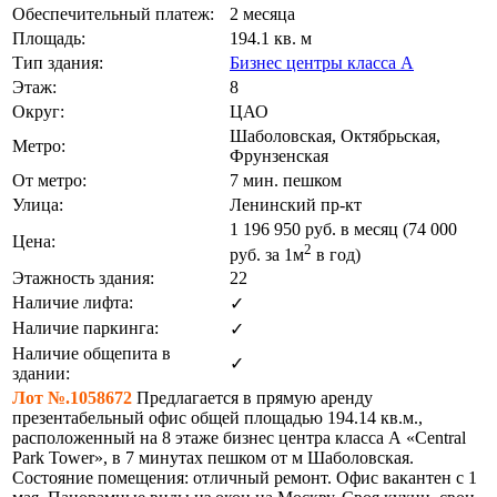
Обеспечительный платеж:
2 месяца
Площадь:
194.1 кв. м
Тип здания:
Бизнес центры класса А
Этаж:
8
Округ:
ЦАО
Шаболовская, Октябрьская,
Метро:
Фрунзенская
От метро:
7 мин. пешком
Улица:
Ленинский пр-кт
1 196 950
руб. в месяц (74 000
Цена:
2
руб.
за 1м
в год)
Этажность здания:
22
Наличие лифта:
✓
Наличие паркинга:
✓
Наличие общепита в
✓
здании:
Лот №.1058672
Предлагается в прямую аренду
презентабельный офис общей площадью 194.14 кв.м.,
расположенный на 8 этаже бизнес центра класса А «Central
Park Tower», в 7 минутах пешком от м Шаболовская.
Состояние помещения: отличный ремонт. Офис вакантен с 1