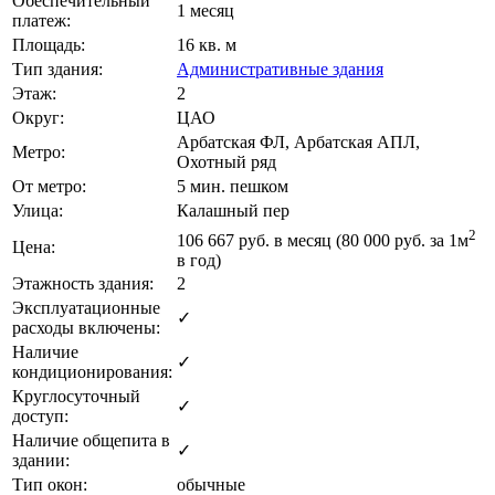
Обеспечительный
1 месяц
платеж:
Площадь:
16 кв. м
Тип здания:
Административные здания
Этаж:
2
Округ:
ЦАО
Арбатская ФЛ, Арбатская АПЛ,
Метро:
Охотный ряд
От метро:
5 мин. пешком
Улица:
Калашный пер
2
106 667
руб. в месяц (80 000
руб.
за 1м
Цена:
в год)
Этажность здания:
2
Эксплуатационные
✓
расходы включены:
Наличие
✓
кондиционирования:
Круглосуточный
✓
доступ:
Наличие общепита в
✓
здании:
Тип окон:
обычные