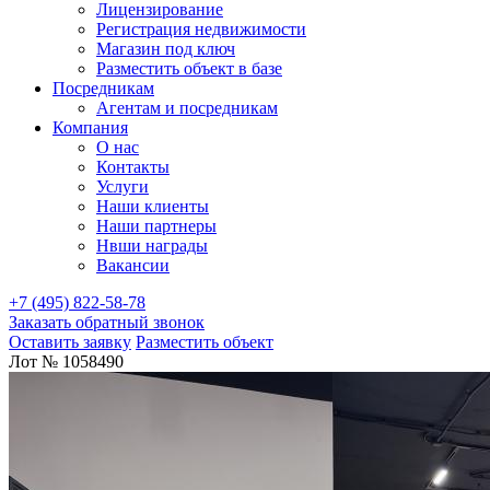
Лицензирование
Регистрация недвижимости
Магазин под ключ
Разместить объект в базе
Посредникам
Агентам и посредникам
Компания
О нас
Контакты
Услуги
Наши клиенты
Наши партнеры
Нвши награды
Вакансии
+7 (495) 822-58-78
Заказать обратный звонок
Оставить заявку
Разместить объект
Лот № 1058490