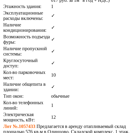
017
руб.
за 1м
в год + НДС)
Этажность здания:
1
Эксплуатационные
✓
расходы включены:
Наличие
✓
кондиционирования:
Возможность подъезда
✓
фуры:
Наличие пропускной
✓
системы:
Круглосуточный
✓
доступ:
Кол-во парковочных
10
мест:
Наличие общепита в
✓
здании:
Тип окон:
обычные
Кол-во телефонных
1
линий:
Электрическая
12
мощность, кВт:
Лот №.1057433
Предлагается в аренду отапливаемый склад
площадью 576 кв.м в Одинцово. Складской комплекс. 1 этаж.