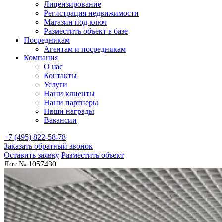
Лицензирование
Регистрация недвижимости
Магазин под ключ
Разместить объект в базе
Посредникам
Агентам и посредникам
Компания
О нас
Контакты
Услуги
Наши клиенты
Наши партнеры
Нвши награды
Вакансии
+7 (495) 822-58-78
Заказать обратный звонок
Оставить заявку
Разместить объект
Лот № 1057430