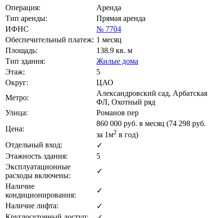
Операция:
Аренда
Тип аренды:
Прямая аренда
ИФНС
№ 7704
Обеспечительный платеж:
1 месяц
Площадь:
138.9 кв. м
Тип здания:
Жилые дома
Этаж:
5
Округ:
ЦАО
Александровский сад, Арбатская
Метро:
ФЛ, Охотный ряд
Улица:
Романов пер
860 000
руб. в месяц (74 298
руб.
Цена:
2
за 1м
в год)
Отдельный вход:
✓
Этажность здания:
5
Эксплуатационные
✓
расходы включены:
Наличие
✓
кондиционирования:
Наличие лифта:
✓
Круглосуточный доступ:
✓