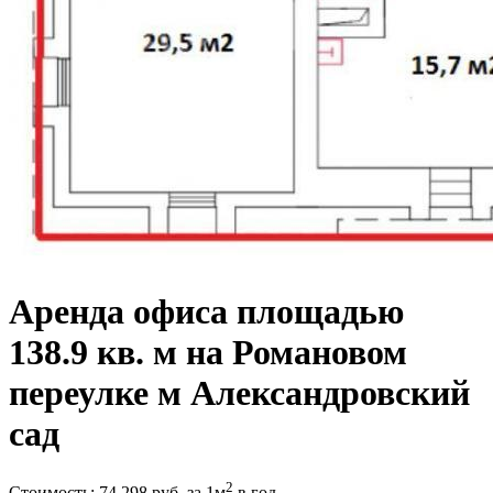
Аренда офиса площадью
138.9 кв. м на Романовом
переулке м Александровский
сад
2
Стоимость:
74 298
руб.
за 1м
в год