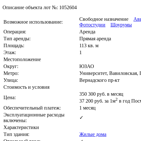
Описание объекта лот №:
1052604
Свободное назначение
Ави
Возможное использование:
Фотостудии
Шоурумы
Операция:
Аренда
Тип аренды:
Прямая аренда
Площадь:
113 кв. м
Этаж:
1
Местоположение
Округ:
ЮЗАО
Метро:
Университет, Вавиловская,
Улица:
Вернадского пр-кт
Стоимость и условия
350 300
руб. в месяц
Цена:
2
37 200
руб.
за 1м
в год
Пос
Обеспечительный платеж:
1 месяц
Эксплуатационные расходы
✓
включены:
Характеристики
Тип здания:
Жилые дома