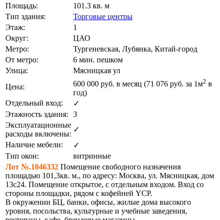
Площадь:
101.3 кв. м
Тип здания:
Торговые центры
Этаж:
1
Округ:
ЦАО
Метро:
Тургеневская, Лубянка, Китай-город
От метро:
6 мин. пешком
Улица:
Мясницкая ул
2
600 000
руб. в месяц (71 076
руб.
за 1м
в
Цена:
год)
Отдельный вход:
✓
Этажность здания:
3
Эксплуатационные
✓
расходы включены:
Наличие мебели:
✓
Тип окон:
витринные
Лот №.1046332
Помещение свободного назначения
площадью 101,3кв. м., по адресу: Москва, ул. Мясницкая, дом
13с24. Помещение открытое, с отдельным входом. Вход со
стороны площадки, рядом с кофейней YCP.
В окружении БЦ, банки, офисы, жилые дома высокого
уровня, посольства, культурные и учебные заведения,
рестораны, кафе, брендовые магазины.