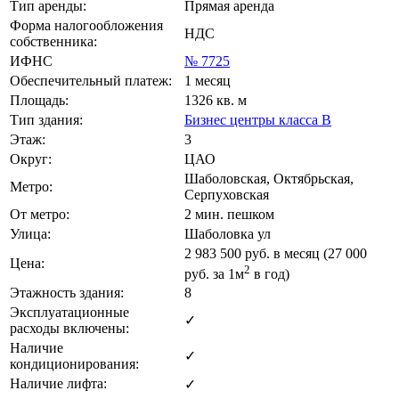
Тип аренды:
Прямая аренда
Форма налогообложения
НДС
собственника:
ИФНС
№ 7725
Обеспечительный платеж:
1 месяц
Площадь:
1326 кв. м
Тип здания:
Бизнес центры класса B
Этаж:
3
Округ:
ЦАО
Шаболовская, Октябрьская,
Метро:
Серпуховская
От метро:
2 мин. пешком
Улица:
Шаболовка ул
2 983 500
руб. в месяц (27 000
Цена:
2
руб.
за 1м
в год)
Этажность здания:
8
Эксплуатационные
✓
расходы включены:
Наличие
✓
кондиционирования:
Наличие лифта:
✓