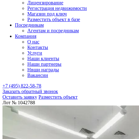
Лицензирование
Регистрация недвижимости
Магазин под ключ
Разместить объект в базе
Посредникам
Агентам и посредникам
Компания
О нас
Контакты
Услуги
Наши клиенты
Наши партнеры
Нвши награды
Вакансии
+7 (495) 822-58-78
Заказать обратный звонок
Оставить заявку
Разместить объект
Лот № 1042788