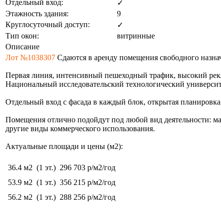
Отдельный вход:
✓
Этажность здания:
9
Круглосуточный доступ:
✓
Тип окон:
витринные
Описание
Лот №1038307
Сдаются в аренду помещения свободного назнач
Первая линия, интенсивный пешеходный трафик, высокий рекл
Национальный исследовательский технологический университе
Отдельный вход с фасада в каждый блок, открытая планировка,
Помещения отлично подойдут под любой вид деятельности: маг
другие виды коммерческого использования.
Актуальные площади и цены (м2):
36.4 м2
(1 эт.)
296 703 р/м2/год
53.9 м2
(1 эт.)
356 215 р/м2/год
56.2 м2
(1 эт.)
288 256 р/м2/год