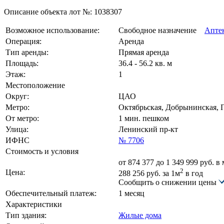
Описание объекта лот №:
1038307
Возможное использование:
Свободное назначение
Апте
Операция:
Аренда
Тип аренды:
Прямая аренда
Площадь:
36.4 - 56.2 кв. м
Этаж:
1
Местоположение
Округ:
ЦАО
Метро:
Октябрьская, Добрынинская, 
От метро:
1 мин. пешком
Улица:
Ленинский пр-кт
ИФНС
№ 7706
Стоимость и условия
от
874 377
до 1 349 999 руб. в
2
Цена:
288 256
руб.
за 1м
в год
Сообщить о снижении цены
Обеспечительный платеж:
1 месяц
Характеристики
Тип здания:
Жилые дома