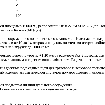
✓
✓
120
щей площадью 10000 м², расположенный в 22 км от МКАД по Нов
ельная и Быково (МЦД-3).
тории современного логистического комплекса. Полезная площадь
толков от 10 до 14 метров и наружными стенами из трехслойно
ан на нагрузку до 5000 кг/м².
и четыре ворот на уровне +1,20 метра размером 3х3,2 метра мар
ием, холодным и горячим водоснабжением. Выделенная электрич
ы удобные подъездные пути для грузового и легкового транспор
блюдения, автоматической системой пожаротушения и находитс
тся предметом индивидуального обсуждения.
. В цену не включено: эксплуатационные расходы.