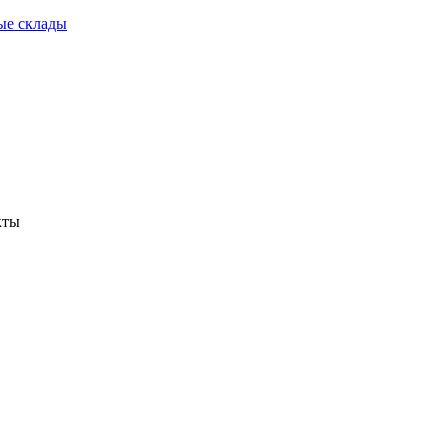
ые склады
кты