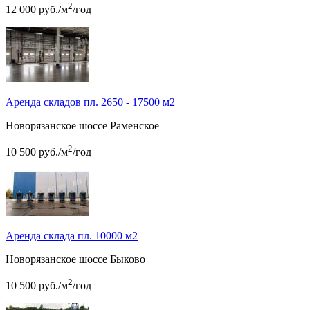
2
12 000
руб.
/м
/год
Аренда складов пл. 2650 - 17500 м2
Новорязанское шоссе
Раменское
2
10 500
руб.
/м
/год
Аренда склада пл. 10000 м2
Новорязанское шоссе
Быково
2
10 500
руб.
/м
/год