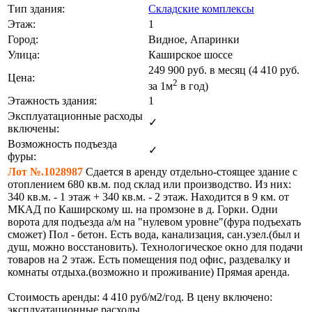
Тип здания:
Складские комплексы
Этаж:
1
Город:
Видное, Апаринки
Улица:
Каширское шоссе
249 900
руб. в месяц (4 410
руб.
Цена:
2
за 1м
в год)
Этажность здания:
1
Эксплуатационные расходы
✓
включены:
Возможность подъезда
✓
фуры:
Лот №.1028987
Сдается в аренду отдельно-стоящее здание с
отоплением 680 кв.м. под склад или производство. Из них:
340 кв.м. - 1 этаж + 340 кв.м. - 2 этаж. Находится в 9 км. от
МКАД по Каширскому ш. на промзоне в д. Горки. Одни
ворота для подъезда а/м на "нулевом уровне"(фура подъехать
сможет) Пол - бетон. Есть вода, канализация, сан.узел.(был и
душ, можно восстановить). Технологическое окно для подачи
товаров на 2 этаж. Есть помещения под офис, раздевалку и
комнаты отдыха.(возможно и проживание) Прямая аренда.
Стоимость аренды: 4 410 руб/м2/год. В цену включено:
эксплуатационные расходы.